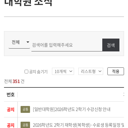
대학원 소식
검색
적용
공지 숨기기
전체
351
건
번호
제
식 목록
[일반대학원]2026학년도 2학기 수강신청 안내
공지
공통
2026학년도 2학기 재학생(복학생)·수료생 등록일정 및
공지
공통